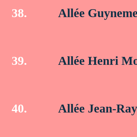
38.
Allée Guynem
39.
Allée Henri M
40.
Allée Jean-R